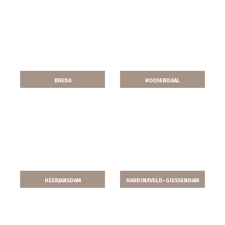
PROJECT BEKIJKEN
PROJECT BEKIJKEN
BREDA
ROOSENDAAL
PROJECT BEKIJKEN
PROJECT BEKIJKEN
HEERJANSDAM
HARDINXVELD-GIESSENDAM