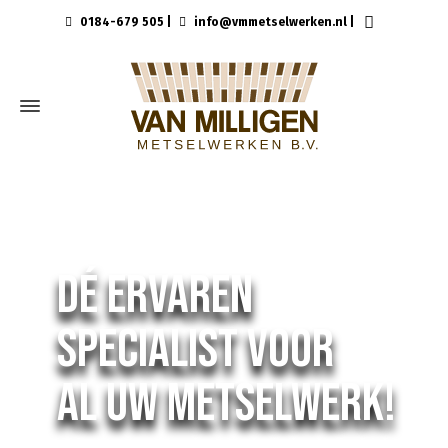
0184-679 505
|
info@vmmetselwerken.nl
|
Dé ervaren
specialist voor
al uw metselwerk!