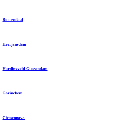
Roosendaal
Heerjansdam
Hardinxveld-Giessendam
Gorinchem
Giessennova