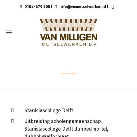
0184-679 505
|
info@vmmetselwerken.nl
|
DELFT
Stanislascollege Delft
Uitbreiding scholengemeenschap
Stanislascollege Delft dunbedmortel,
dubbelwaalformaat