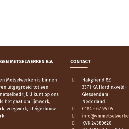
IGEN METSELWERKEN B.V.
CONTACT
gen Metselwerken is binnen
Hakgriend 8Z
ren uitgegroeid tot een
3371 KA Hardinxveld-
metselbedrijf. U kunt op ons
Giessendam
s het gaat om lijmwerk,
Nederland
rk, voegwerk, steigerbouw
0184 - 67 95 05
rk.
info@vmmetselwerke
KVK 24380620