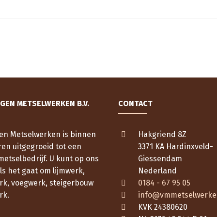
IGEN METSELWERKEN B.V.
CONTACT
gen Metselwerken is binnen
Hakgriend 8Z
ren uitgegroeid tot een
3371 KA Hardinxveld-
metselbedrijf. U kunt op ons
Giessendam
s het gaat om lijmwerk,
Nederland
rk, voegwerk, steigerbouw
0184 - 67 95 05
rk.
info@vmmetselwerke
KVK 24380620