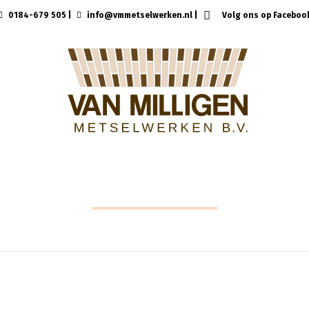
0184-679 505
|
info@vmmetselwerken.nl
|
Volg ons op Faceboo
UTRECHT